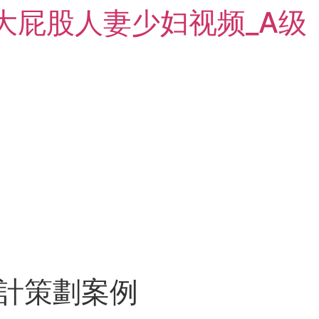
大屁股人妻少妇视频_A级
hè)計策劃案例